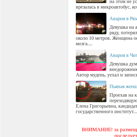
на этом не у
врезалась в микроавтобус, ко
Авария в Ряз
Девушка на 
ряду, потеря
около 10 метров. Женщина о
мозга....
Авария в Чи
Девушка дум
внедорожник,
Автор мудень, уехал и запись
Пьяная женщи
Проехав на к
переходящую
Елена Григорьевна, кандида
государственного институт...
ВНИМАНИЕ! за размещен
последует