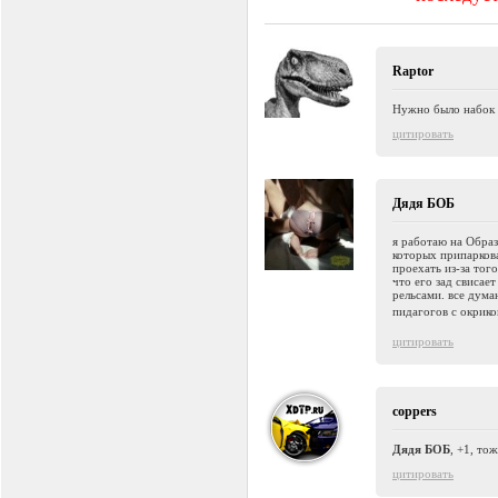
Raptor
Нужно было набок п
цитировать
Дядя БОБ
я работаю на Образ
которых припаркова
проехать из-за тог
что его зад свисае
рельсами. все дума
пидагогов с окрико
цитировать
coppers
Дядя БОБ
, +1, то
цитировать