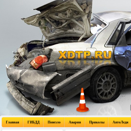
Главная
ГИБДД
Повезло
Аварии
Приколы
АвтоЛеди