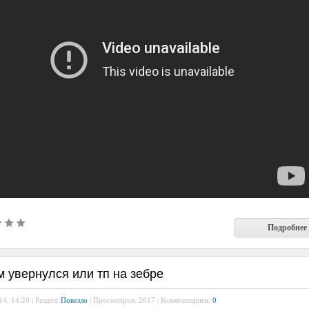
Подробнее
 увернулся или тп на зебре
4, 14:20 | Раздел:
Повезло
| Просмотров: 2617 | Комментариев:
0