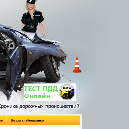
ге
Не для слабонервных