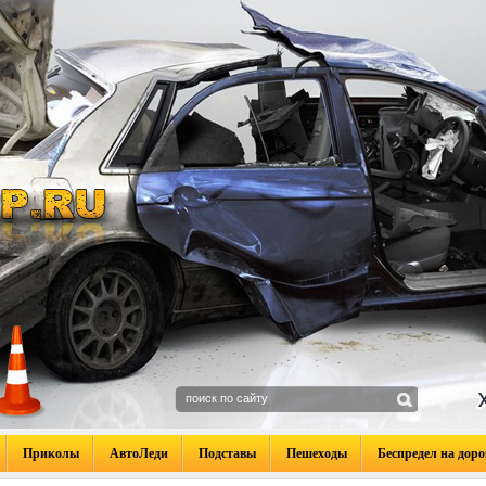
Приколы
АвтоЛеди
Подставы
Пешеходы
Беспредел на доро