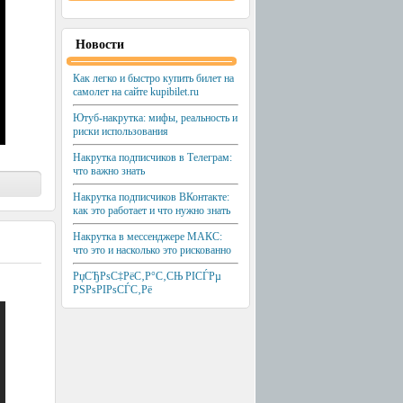
Новости
Как легко и быстро купить билет на
самолет на сайте kupibilet.ru
Ютуб-накрутка: мифы, реальность и
риски использования
Накрутка подписчиков в Телеграм:
что важно знать
Накрутка подписчиков ВКонтакте:
как это работает и что нужно знать
Накрутка в мессенджере МАКС:
что это и насколько это рискованно
РџСЂРѕС‡РёС‚Р°С‚СЊ РІСЃРµ
РЅРѕРІРѕСЃС‚Рё