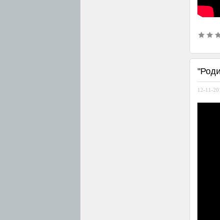
"Род
12-11-201