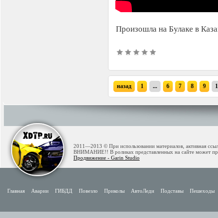
Произошла на Булаке в Каза
назад
1
...
6
7
8
9
1
2011—2013 © При использовании материалов, активная ссылк
ВНИМАНИЕ!! В роликах представленных на сайте может при
Продвижение - Garin Studio
Главная
Аварии
ГИБДД
Повезло
Приколы
АвтоЛеди
Подставы
Пешеходы