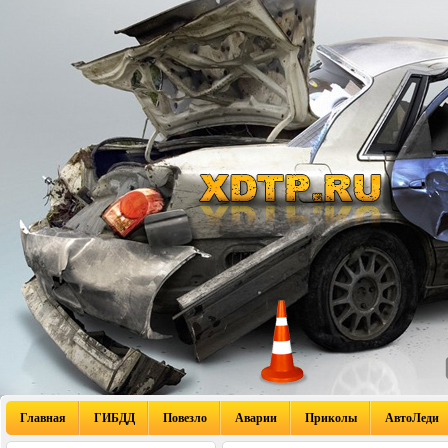
Главная
ГИБДД
Повезло
Аварии
Приколы
АвтоЛеди