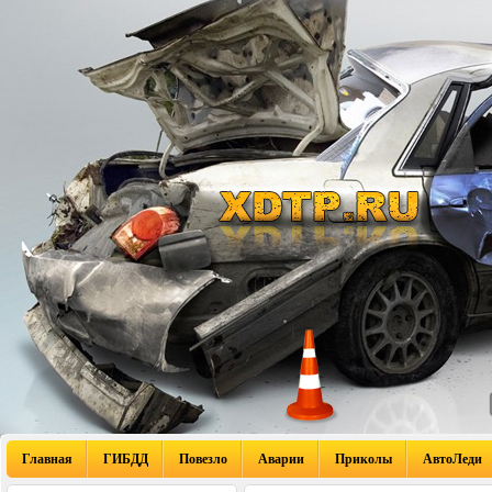
Главная
ГИБДД
Повезло
Аварии
Приколы
АвтоЛеди