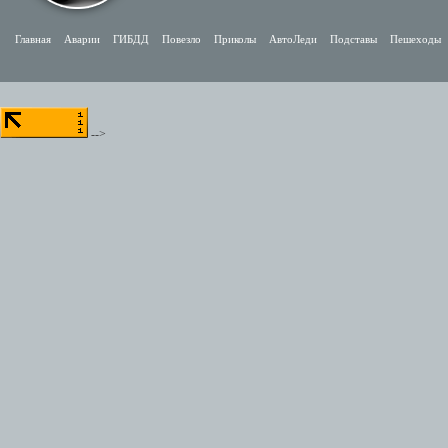
Главная
Аварии
ГИБДД
Повезло
Приколы
АвтоЛеди
Подставы
Пешеходы
-->