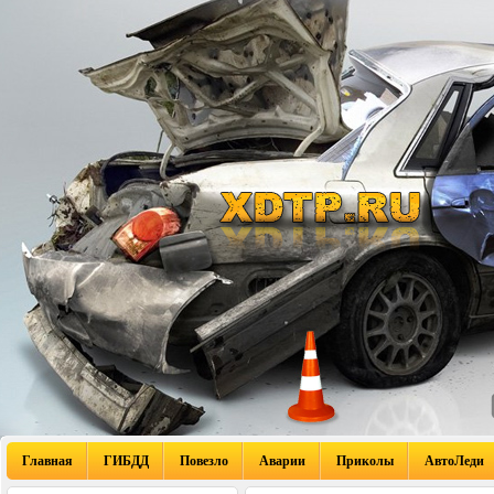
Главная
ГИБДД
Повезло
Аварии
Приколы
АвтоЛеди