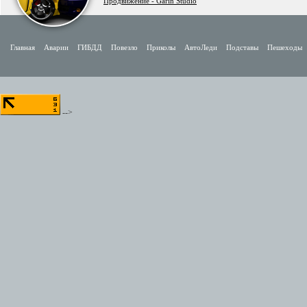
Продвижение - Garin Studio
Главная
Аварии
ГИБДД
Повезло
Приколы
АвтоЛеди
Подставы
Пешеходы
-->