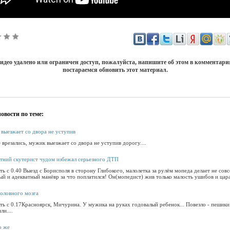
идео удалено или ограничен доступ, пожалуйста, напишите об этом в комментар
постараемся обновить этот материал.
овости по теме:
выезжает со двора не уступив
 врезались, мужик выезжает со двора не уступив дорогу....
тний скутерист чудом избежал серьезного ДТП
ь с 0.40 Выезд с Борисполя в сторону Глибокого, малолетка за рулём мопеда делает не сов
ый и адекватный манёвр за что поплатился! Он(мопедист) жив только малость ушибов и цара
головного мозга
ть с 0.17Красноярск, Мичурина. У мужика на руках годовалый ребенок... Повезло - пешики
ли....
о же