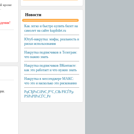
ый кроме
.
Новости
ждения!
Как легко и быстро купить билет на
самолет на сайте kupibilet.ru
Ютуб-накрутка: мифы, реальность и
риски использования
Накрутка подписчиков в Телеграм:
что важно знать
Накрутка подписчиков ВКонтакте:
как это работает и что нужно знать
Накрутка в мессенджере МАКС:
что это и насколько это рискованно
ии.
РџСЂРѕС‡РёС‚Р°С‚СЊ РІСЃРµ
РЅРѕРІРѕСЃС‚Рё