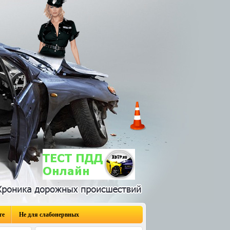
ге
Не для слабонервных