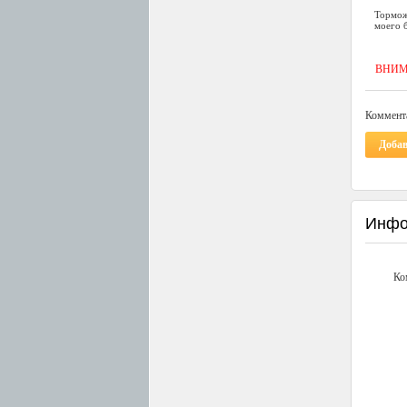
Тормож
моего б
ВНИМАН
Коммента
Доба
Инфо
Ко