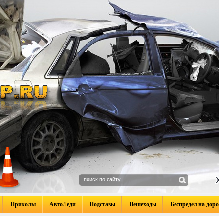
Приколы
АвтоЛеди
Подставы
Пешеходы
Беспредел на доро