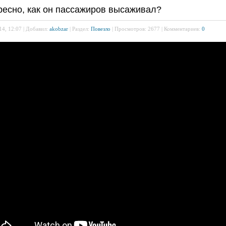
ресно, как он пассажиров высаживал?
14, 12:07 | Добавил:
akobzar
| Раздел:
Повезло
| Просмотров: 2677 | Комментариев:
0