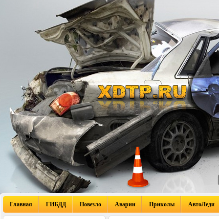
Главная
ГИБДД
Повезло
Аварии
Приколы
АвтоЛеди