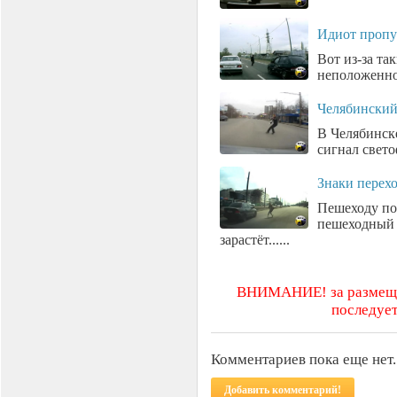
Идиот проп
Вот из-за та
неположенном
Челябинский
В Челябинск
сигнал свето
Знаки перехо
Пешеходу пов
пешеходный п
зарастёт......
ВНИМАНИЕ! за размещен
последует
Комментариев пока еще нет.
Добавить комментарий!