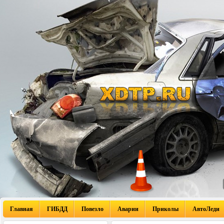
Главная
ГИБДД
Повезло
Аварии
Приколы
АвтоЛеди