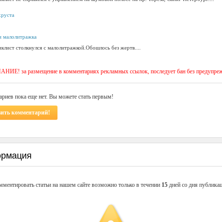
хруста
и малолитражка
клист столкнулся с малолитражкой.Обошлось без жертв....
ИЕ! за размещение в комментариях рекламных ссылок, последует бан без предупре
риев пока еще нет. Вы можете стать первым!
вить комментарий!
рмация
мментировать статьи на нашем сайте возможно только в течении
15
дней со дня публикац