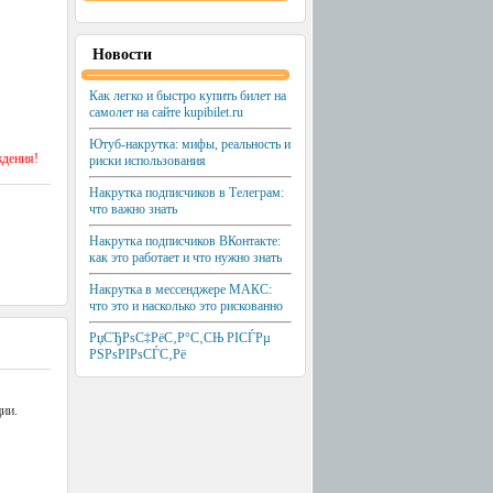
Новости
Как легко и быстро купить билет на
самолет на сайте kupibilet.ru
Ютуб-накрутка: мифы, реальность и
ждения!
риски использования
Накрутка подписчиков в Телеграм:
что важно знать
Накрутка подписчиков ВКонтакте:
как это работает и что нужно знать
Накрутка в мессенджере МАКС:
что это и насколько это рискованно
РџСЂРѕС‡РёС‚Р°С‚СЊ РІСЃРµ
РЅРѕРІРѕСЃС‚Рё
ии.