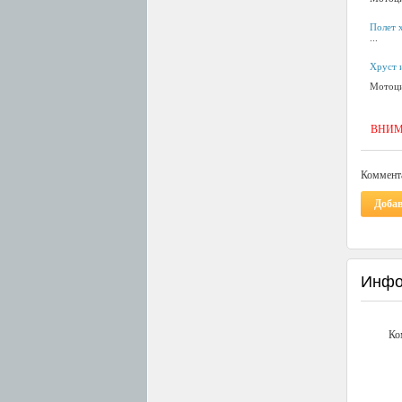
Полет 
...
Хруст 
Мотоци
ВНИМАН
Коммента
Доба
Инфо
Ко