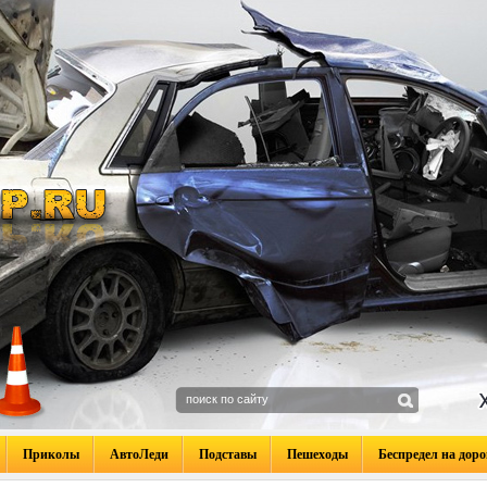
Приколы
АвтоЛеди
Подставы
Пешеходы
Беспредел на доро