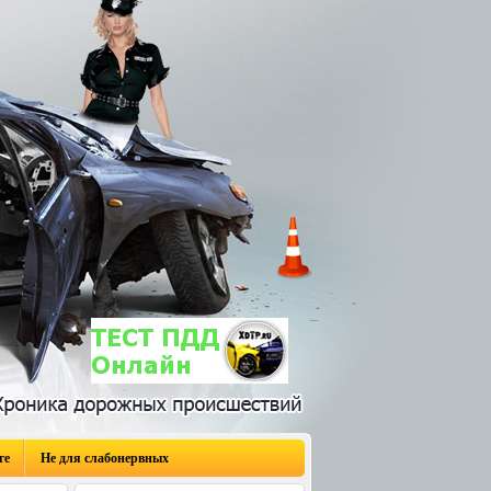
ге
Не для слабонервных