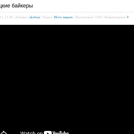
цкие байкеры
13, 21:00 | Добавил:
akobzar
| Раздел:
Мото аварии
| Просмотров: 5165 | Комментариев:
0