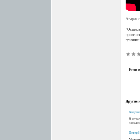
Авария о
"Останов
происшес
причинен
Если в
Другие н
Авария
В нача
пассажи
Петерб
Мотоцик