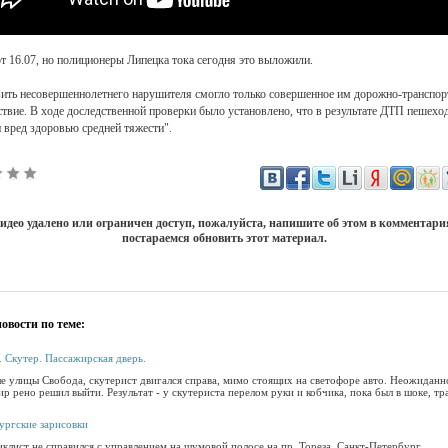
т 16.07, но полиционеры Липецка тока сегодня это выложили.
ить несовершеннолетнего нарушителя смогло только совершенное им дорожно-транспор
твие. В ходе доследственной проверки было установлено, что в результате ДТП пешехо
 вред здоровью средней тяжести".
идео удалено или ограничен доступ, пожалуйста, напишите об этом в комментар
постараемся обновить этот материал.
овости по теме:
. Скутер. Пассажирская дверь.
ле улицы Свобода, скутерист двигался справа, мимо стоящих на светофоре авто. Неожиданн
р рено решил выйти. Результат - у скутериста перелом руки и кобчика, пока был в шоке, тра
ургские зарисовки
лист не справился с управлением на шумовой полосе на пр. Тореза, Санкт-Петербург....