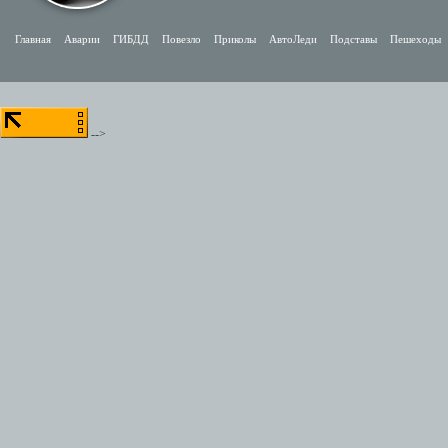
Главная
Аварии
ГИБДД
Повезло
Приколы
АвтоЛеди
Подставы
Пешеходы
-->