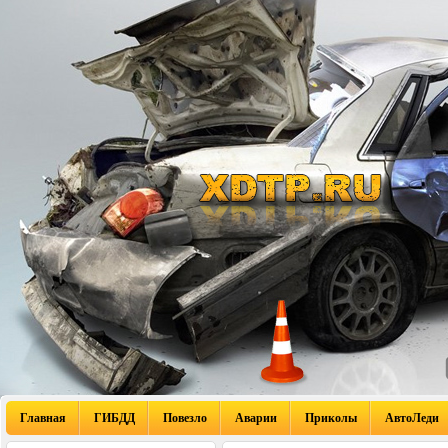
Главная
ГИБДД
Повезло
Аварии
Приколы
АвтоЛеди