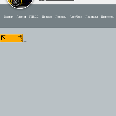
Главная
Аварии
ГИБДД
Повезло
Приколы
АвтоЛеди
Подставы
Пешеходы
-->