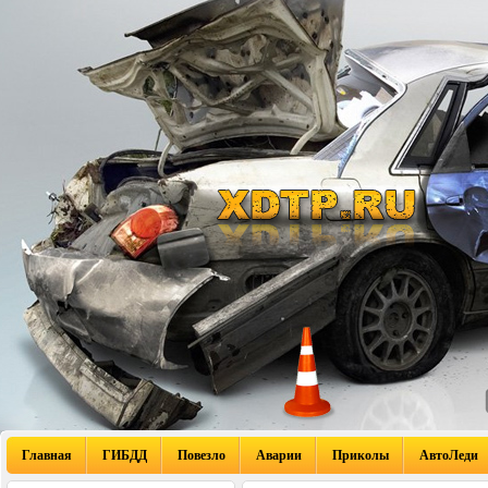
Главная
ГИБДД
Повезло
Аварии
Приколы
АвтоЛеди