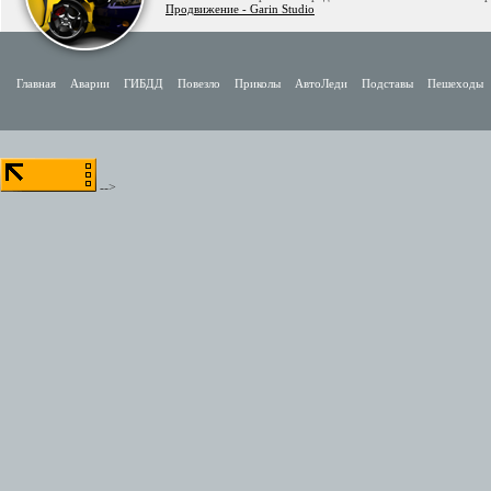
Продвижение - Garin Studio
Главная
Аварии
ГИБДД
Повезло
Приколы
АвтоЛеди
Подставы
Пешеходы
-->