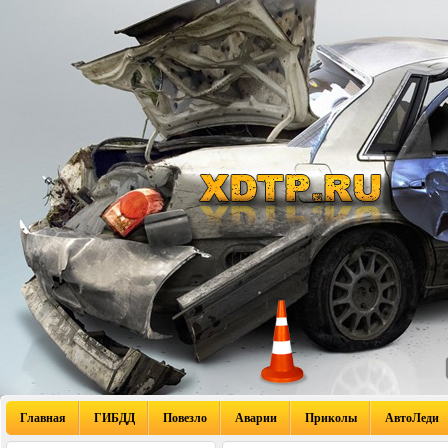
Главная
ГИБДД
Повезло
Аварии
Приколы
АвтоЛеди