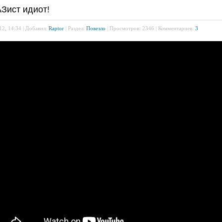
Зист идиот!
12, 14:34 | Добавил:
Raptor
| Раздел:
Повезло
| Просмотров: 2346 | Комментариев:
3