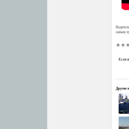
Водитель
самым чу
Если в
Другие н