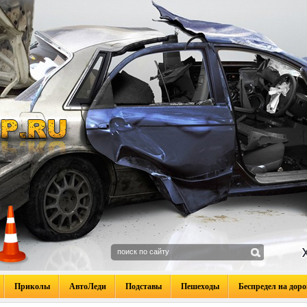
Приколы
АвтоЛеди
Подставы
Пешеходы
Беспредел на доро