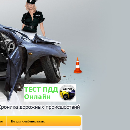
ге
Не для слабонервных