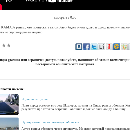
смотреть с 0.35
 КАМАЗа решил, что пропускать автомобили будет очень долго и сходу повернул налев
ть не спровоцировал аварию.
идео удалено или ограничен доступ, пожалуйста, напишите об этом в комментар
постараемся обновить этот материал.
овости по теме:
Идиот на встречке
Прям перед въездом в город Шахтерск, кретин на Опеле решил обогнать Хон
результате пролетел по встречной обочине и догнал таки Хонду в бочину....
Ну нормально через сплошную обгонять.
Автор решил обогнать через сплошную, Москвич который поворачивал нале