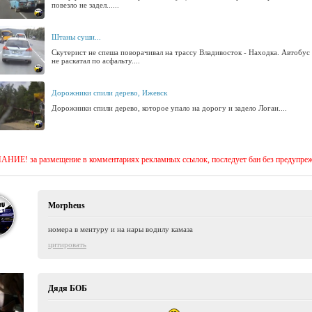
повезло не задел......
Штаны суши...
Скутерист не спеша поворачивал на трассу Владивосток - Находка. Автобус 
не раскатал по асфальту....
Дорожники спили дерево, Ижевск
Дорожники спили дерево, которое упало на дорогу и задело Логан....
ИЕ! за размещение в комментариях рекламных ссылок, последует бан без предупре
Morpheus
номера в ментуру и на нары водилу камаза
цитировать
Дядя БОБ