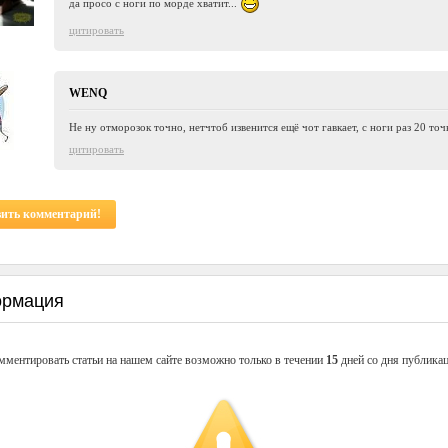
да просо с ноги по морде хватит...
цитировать
WENQ
Не ну отморозок точно, нетчтоб извенится ещё чот гавкает, с ноги раз 20 точ
цитировать
вить комментарий!
рмация
мментировать статьи на нашем сайте возможно только в течении
15
дней со дня публикац