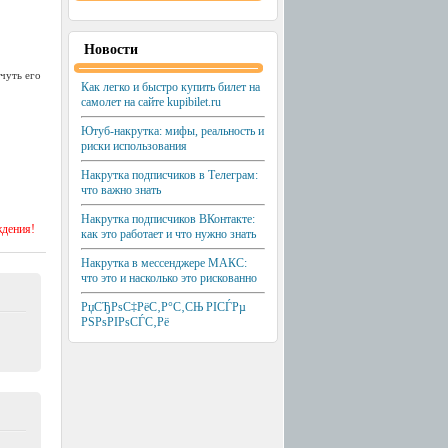
Новости
чуть его
Как легко и быстро купить билет на
самолет на сайте kupibilet.ru
Ютуб-накрутка: мифы, реальность и
риски использования
Накрутка подписчиков в Телеграм:
что важно знать
Накрутка подписчиков ВКонтакте:
ждения!
как это работает и что нужно знать
Накрутка в мессенджере МАКС:
что это и насколько это рискованно
РџСЂРѕС‡РёС‚Р°С‚СЊ РІСЃРµ
РЅРѕРІРѕСЃС‚Рё