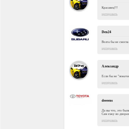
Красавец!!!
цитировать
Den24
Волга бы не смогла
цитировать
Александр
Если бы не "лежачий
цитировать
deeeens
Да вы что, это был
Сам езжу во дворах
цитировать