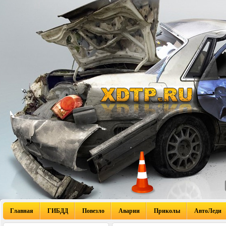
Главная
ГИБДД
Повезло
Аварии
Приколы
АвтоЛеди