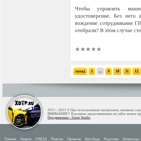
Чтобы управлять машин
удостоверение. Без него 
вождение сотрудниками ГИ
отобрали? В этом случае ст
назад
1
...
9
10
11
12
2011—2013 © При использовании материалов, активная ссылк
ВНИМАНИЕ!! В роликах представленных на сайте может при
Продвижение - Garin Studio
Главная
Аварии
ГИБДД
Повезло
Приколы
АвтоЛеди
Подставы
Пешеходы