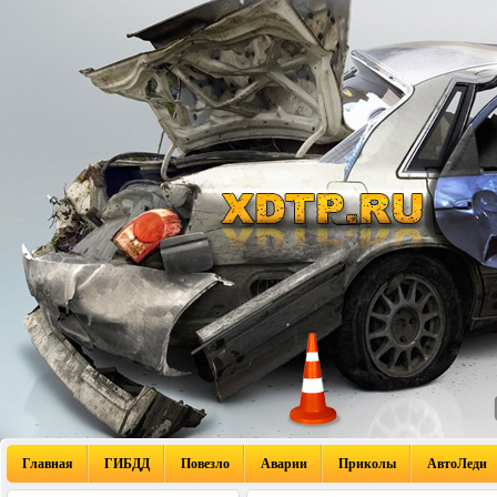
Главная
ГИБДД
Повезло
Аварии
Приколы
АвтоЛеди