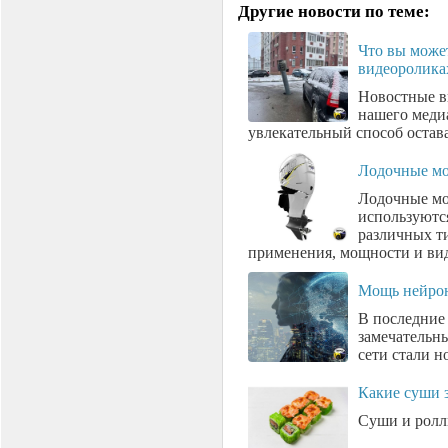
Другие новости по теме:
Что вы може
видеоролика
Новостные в
нашего меди
увлекательный способ остава
Лодочные мо
Лодочные мо
используютс
различных т
применения, мощности и вида
Мощь нейрон
В последние
замечательн
сети стали н
Какие суши 
Суши и роллы