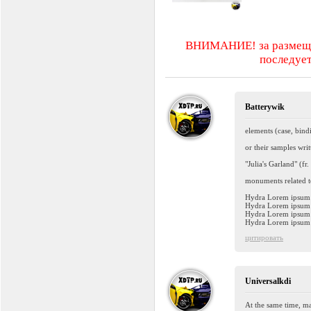
ВНИМАНИЕ! за размещен
последует
Batterywik
elements (case, bind
or their samples writ
"Julia's Garland" (fr
monuments related t
Hydra Lorem ipsum
Hydra Lorem ipsum
Hydra Lorem ipsum
Hydra Lorem ipsum
цитировать
Universalkdi
At the same time, m