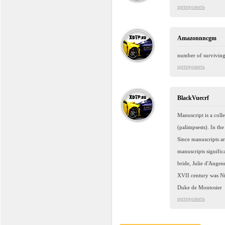
цитировать
Amazonnncgm
number of survivin
цитировать
BlackVuecrf
Manuscript is a coll
(palimpsests). In th
Since manuscripts ar
manuscripts signific
bride, Julie d'Angen
XVII century was Nic
Duke de Montosier
цитировать