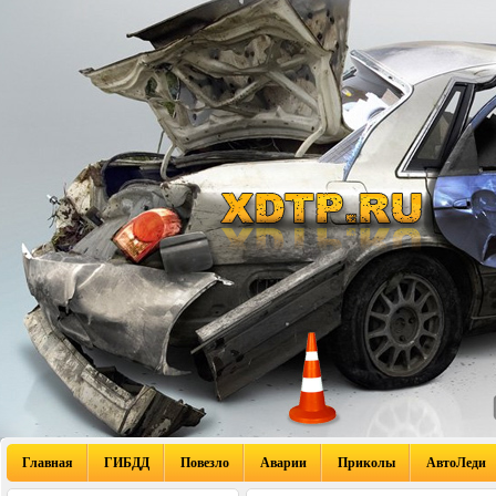
Главная
ГИБДД
Повезло
Аварии
Приколы
АвтоЛеди