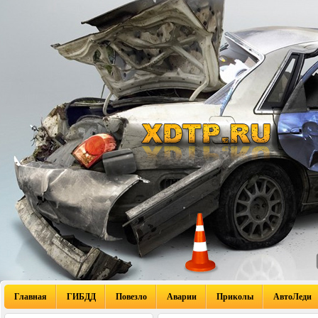
Главная
ГИБДД
Повезло
Аварии
Приколы
АвтоЛеди