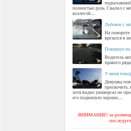
подъехавший 
полностью руль. Свалил с 
коллегой....
Лобовое с м
На повороте 
врезался в ав
Повернул на
Водитель ав
правого ряда
У меня пово
Девушка пов
проскочить, 
хотя видно универсал не пр
его подкинуло хорошо....
ВНИМАНИЕ! за размещен
последует