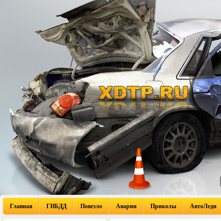
Главная
ГИБДД
Повезло
Аварии
Приколы
АвтоЛеди