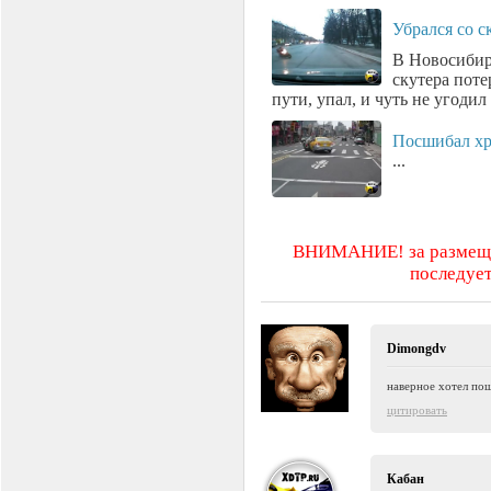
Убрался со с
В Новосибир
скутера поте
пути, упал, и чуть не угоди
Посшибал хр
...
ВНИМАНИЕ! за размещен
последует
Dimongdv
наверное хотел по
цитировать
Кабан