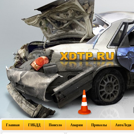
Главная
ГИБДД
Повезло
Аварии
Приколы
АвтоЛеди