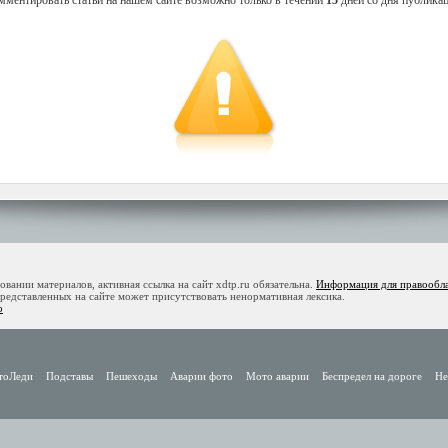
мментировать статьи на нашем сайте возможно только в течении
15
дней со дня публикац
ании материалов, активная ссылка на сайт xdtp.ru обязательна.
Информация для правообл
дставленных на сайте может присутствовать ненормативная лексика.
o
тоЛеди
Подставы
Пешеходы
Аварии фото
Мото аварии
Беспредел на дороге
Не