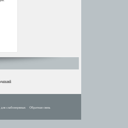
ии.
адателей
 для слабонервных
Обратная связь