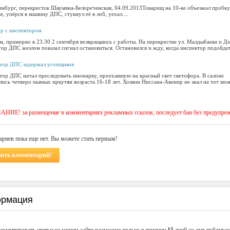
инбург, перекресток Шаумяна-Белореченская, 04.09.2013Товарищ на 10-ке объезжал пробку
е, упёрся в машину ДПС, стукнул её в лоб, уехал....
ор с инспектором
м, примерно в 23.30 2 сентября возвращаюсь с работы. На перекрестке ул. Малдыбаева и Д
ор ДПС жезлом показал сигнал остановиться. Остановился и жду, когда инспектор подойдет.
тор ДПС задержал угонщиков
тор ДПС начал преследовать иномарку, проехавшую на красный свет светофора. В салоне
ись четверо пьяных иркутян возраста 16-18 лет. Хозяин Ниссана-Авенир не знал на тот мом
ИЕ! за размещение в комментариях рекламных ссылок, последует бан без предупре
риев пока еще нет. Вы можете стать первым!
вить комментарий!
рмация