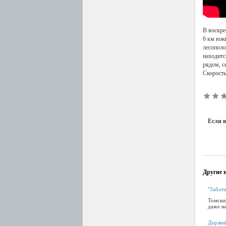
В воскре
6 км южн
лесополо
находитс
рядом, с
Скорость
Если в
Другие н
"Забот
Томский
даже н
Дерзки