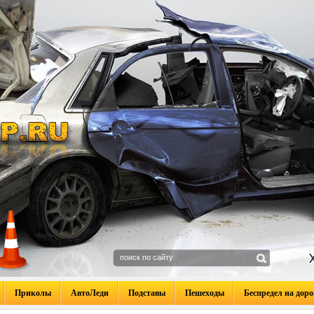
Приколы
АвтоЛеди
Подставы
Пешеходы
Беспредел на доро