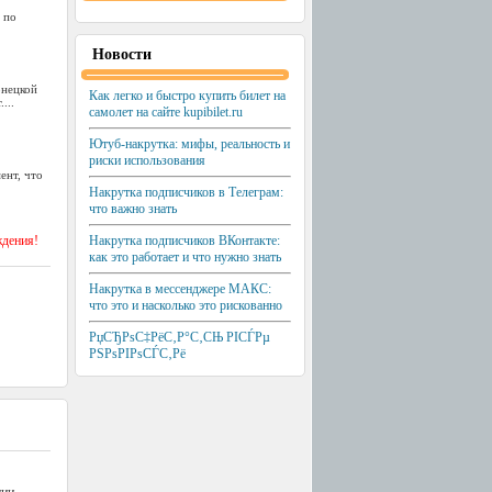
 по
Новости
онецкой
Как легко и быстро купить билет на
...
самолет на сайте kupibilet.ru
Ютуб-накрутка: мифы, реальность и
риски использования
ент, что
Накрутка подписчиков в Телеграм:
что важно знать
ждения!
Накрутка подписчиков ВКонтакте:
как это работает и что нужно знать
Накрутка в мессенджере МАКС:
что это и насколько это рискованно
РџСЂРѕС‡РёС‚Р°С‚СЊ РІСЃРµ
РЅРѕРІРѕСЃС‚Рё