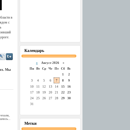
области в
рядом с
ь
тоявший
дороге.
Календарь
«
Август 2026 »
Пн
Вт
Ср
Чт
Пт
Сб
Вс
иях. Мы
1
2
3
4
5
6
7
8
9
10
11
12
13
14
15
16
17
18
19
20
21
22
23
24
25
26
27
28
29
30
31
уехали,
лось...
Метки