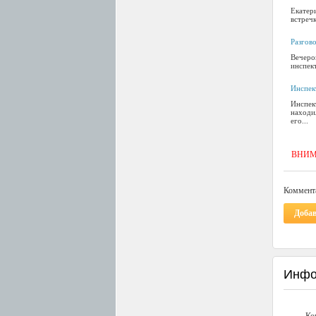
Екатер
встречк
Разгов
Вечеро
инспект
Инспек
Инспек
находил
его...
ВНИМАН
Коммента
Доба
Инфо