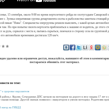
сенье, 15 сентября, около 9:00 во время вертолетного рейда по охотугодьям Самарской 
ее с. Зуевка оперативная группа департамента охоты и рыболовства заметила стоящий 
сой пикап "Нива". Специалисты опергруппы решили выяснить, с какой целью автомобил
я там. Но при попытке пилота вертолета приблизиться к машине ее водитель, до этого с
ел за руль, сорвался с места и, пытаясь скрыться, помчался в сторону села по грунтовой 
 его автомобиля временами достигала 120 км/ч.
идео удалено или ограничен доступ, пожалуйста, напишите об этом в комментар
постараемся обновить этот материал.
овости по теме:
а" о здоровье нарушителя
 район,с. Курлек. Сотрудники ДПС загнали на мотоцикле на дороге в лесу пацана 17 лет и 
е оказав помощи. Другой экипаж появился с эвакуатором и увезли мотоцикл. Родителям приш
й наезд на ГИБДД