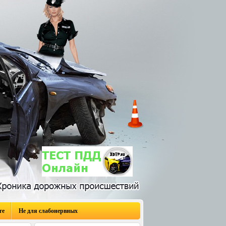
ге
Не для слабонервных