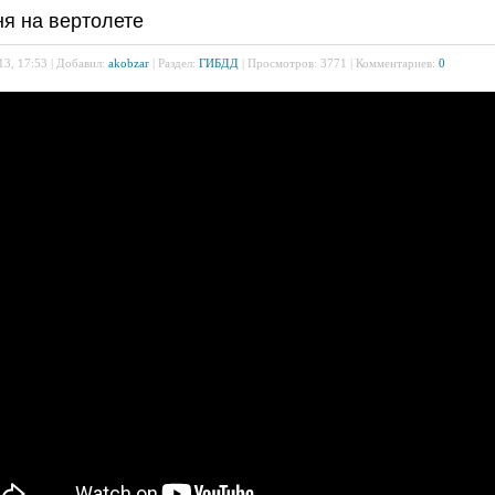
ня на вертолете
13, 17:53 | Добавил:
akobzar
| Раздел:
ГИБДД
| Просмотров: 3771 | Комментариев:
0