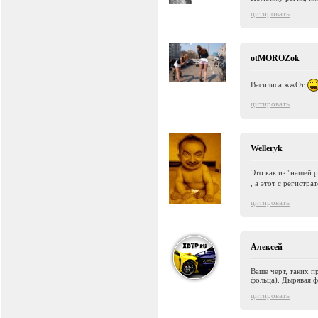
цитировать
otMOROZok
Василиса жжОт
цитировать
Welleryk
Это как из "нашей 
, а этот с регистра
цитировать
Алексей
Ваше черт, таких 
фольца). Дырявая 
цитировать