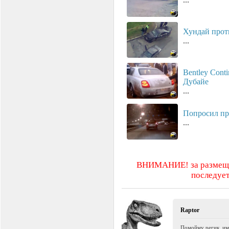
Хундай проти
...
Bentley Conti
Дубайе
...
Попросил пр
...
ВНИМАНИЕ! за размещен
последует
Raptor
Помойму регик, имп