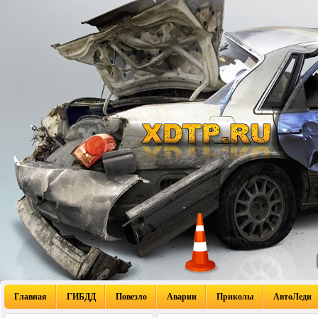
Главная
ГИБДД
Повезло
Аварии
Приколы
АвтоЛеди