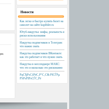
Новости
Как легко и быстро купить билет на
самолет на сайте kupibilet.ru
Ютуб-накрутка: мифы, реальность и
риски использования
Накрутка подписчиков в Телеграм:
что важно знать
Накрутка подписчиков ВКонтакте:
ии.
как это работает и что нужно знать
Накрутка в мессенджере МАКС:
что это и насколько это рискованно
РџСЂРѕС‡РёС‚Р°С‚СЊ РІСЃРµ
РЅРѕРІРѕСЃС‚Рё