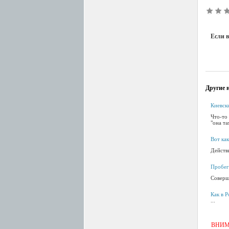
Если в
Другие н
Киевск
Что-то 
"она та
Вот ка
Действи
Пробег
Соверш
Как в Р
...
ВНИМАН