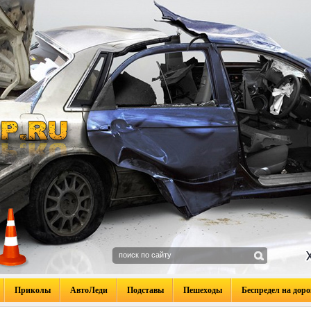
Приколы
АвтоЛеди
Подставы
Пешеходы
Беспредел на доро