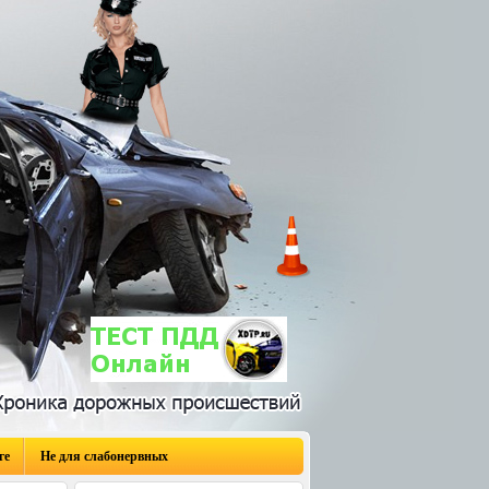
ге
Не для слабонервных