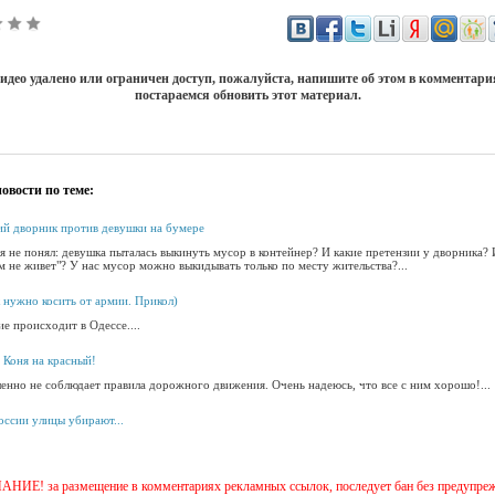
идео удалено или ограничен доступ, пожалуйста, напишите об этом в комментар
постараемся обновить этот материал.
овости по теме:
ий дворник против девушки на бумере
я не понял: девушка пыталась выкинуть мусор в контейнер? И какие претензии у дворника? 
м не живет"? У нас мусор можно выкидывать только по месту жительства?...
к нужно косить от армии. Прикол)
е происходит в Одессе....
 Коня на красный!
енно не соблюдает правила дорожного движения. Очень надеюсь, что все с ним хорошо!...
оссии улицы убирают...
ИЕ! за размещение в комментариях рекламных ссылок, последует бан без предупре