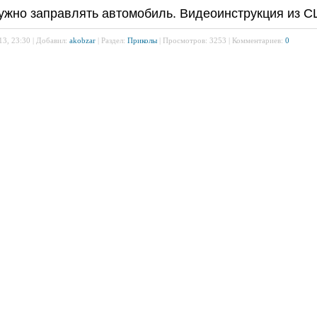
нужно заправлять автомобиль. Видеоинструкция из 
13, 23:30 | Добавил:
akobzar
| Раздел:
Приколы
| Просмотров: 3253 | Комментариев:
0