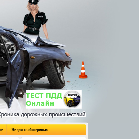
ге
Не для слабонервных