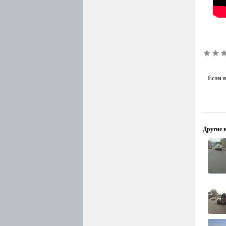
Если в
Другие н