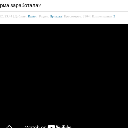
рма заработала?
12, 23:44 | Добавил:
Raptor
| Раздел:
Приколы
| Просмотров: 2904 | Комментариев:
3