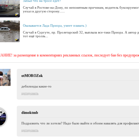
Забыл что на тросе едет?
Случай в Ростове-на-Дону, по непонятным причинам, водитель буксируемог
уехал в другую сторону......
Оказывается Лада Приора, умеет плавать )
Случай в Сургуте, пр. Пролетарский 32, выплыла все-таки Приора. А автор 
тот ещё тролль...
ИЕ! за размещение в комментариях рекламных ссылок, последует бан без предупре
otMOROZok
дебилоиды какие-то
цитировать
dimoktmb
Подразнить что ли хотели? Надо было выйти и обоим навалять для профилакт
цитировать