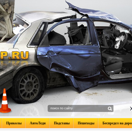
Приколы
АвтоЛеди
Подставы
Пешеходы
Беспредел на доро