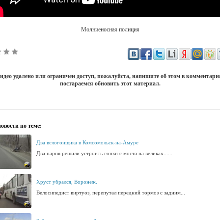
Молниеносная полиция
идео удалено или ограничен доступ, пожалуйста, напишите об этом в комментар
постараемся обновить этот материал.
овости по теме:
Два велогонщика в Комсомольск-на-Амуре
Два парня решили устроить гонки с моста на великах......
Хруст убрался, Воронеж.
Велосипедист виртуоз, перепутал передний тормоз с задним...