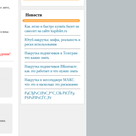
о авто,
Новости
Как легко и быстро купить билет на
самолет на сайте kupibilet.ru
ролика
Ютуб-накрутка: мифы, реальность и
риски использования
Накрутка подписчиков в Телеграм:
ждения!
что важно знать
Накрутка подписчиков ВКонтакте:
как это работает и что нужно знать
Накрутка в мессенджере МАКС:
что это и насколько это рискованно
РџСЂРѕС‡РёС‚Р°С‚СЊ РІСЃРµ
РЅРѕРІРѕСЃС‚Рё
ики.