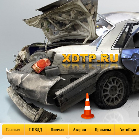
Главная
ГИБДД
Повезло
Аварии
Приколы
АвтоЛеди