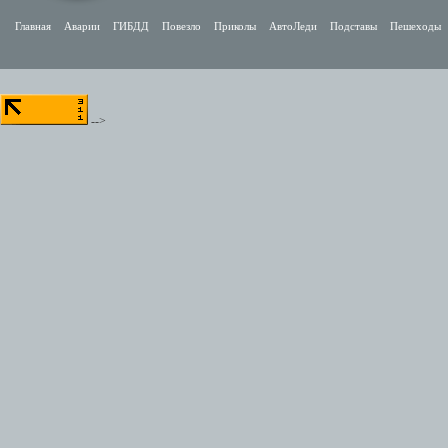
Главная
Аварии
ГИБДД
Повезло
Приколы
АвтоЛеди
Подставы
Пешеходы
-->