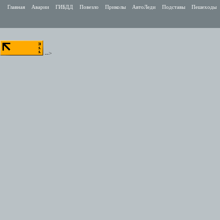
Главная
Аварии
ГИБДД
Повезло
Приколы
АвтоЛеди
Подставы
Пешеходы
-->