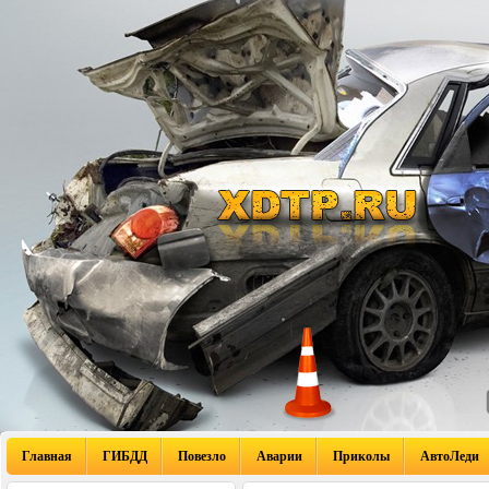
Главная
ГИБДД
Повезло
Аварии
Приколы
АвтоЛеди