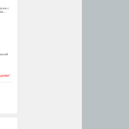
улся с
ь....
.
 погиб
ждения!