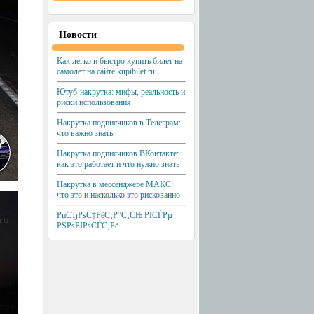
Новости
Как легко и быстро купить билет на
самолет на сайте kupibilet.ru
Ютуб-накрутка: мифы, реальность и
риски использования
Накрутка подписчиков в Телеграм:
что важно знать
Накрутка подписчиков ВКонтакте:
как это работает и что нужно знать
Накрутка в мессенджере МАКС:
что это и насколько это рискованно
РџСЂРѕС‡РёС‚Р°С‚СЊ РІСЃРµ
РЅРѕРІРѕСЃС‚Рё