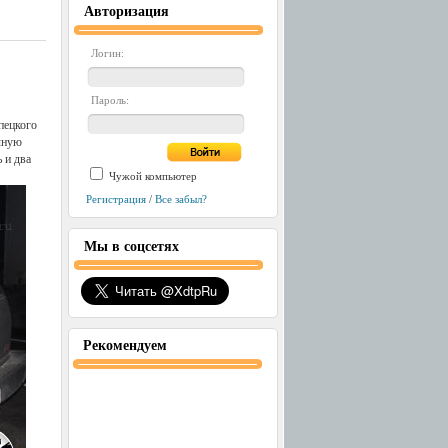
Авторизация
Логин:
Пароль:
пецкого
ечную
 и два
Чужой компьютер
Регистрация
/
Все забыл?
Мы в соцсетях
Рекомендуем