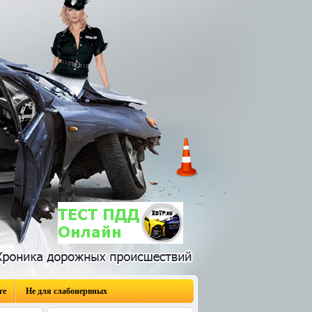
ге
Не для слабонервных