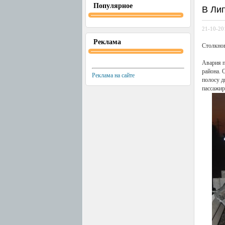
Популярное
В Лип
21-10-20
Реклама
Столкнов
Авария п
района. 
Реклама на сайте
полосу д
пассажир