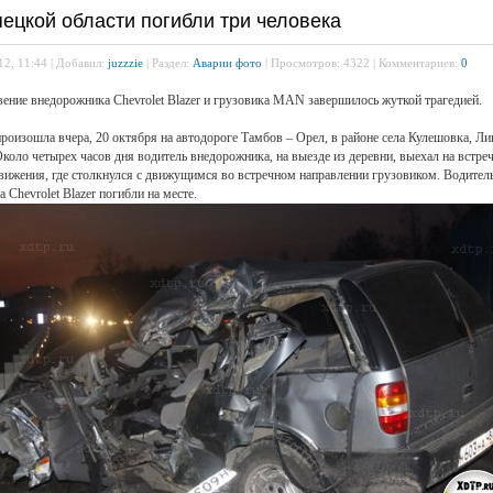
ецкой области погибли три человека
12, 11:44 | Добавил:
juzzzie
| Раздел:
Аварии фото
| Просмотров: 4322 | Комментариев:
0
ение внедорожника Chevrolet Blazer и грузовика MAN завершилось жуткой трагедией.
роизошла вчера, 20 октября на автодороге Тамбов – Орел, в районе села Кулешовка, Ли
Около четырех часов дня водитель внедорожника, на выезде из деревни, выехал на встр
вижения, где столкнулся с движущимся во встречном направлении грузовиком. Водитель
а Chevrolet Blazer погибли на месте.