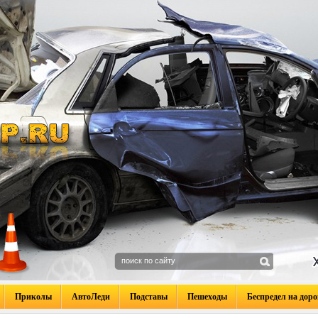
Приколы
АвтоЛеди
Подставы
Пешеходы
Беспредел на доро