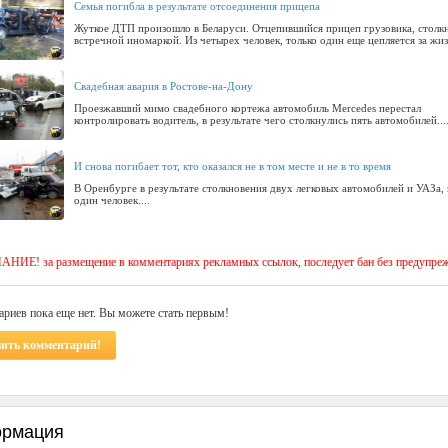
Семья погибла в результате отсоединения прицепа
Жуткое ДТП произошло в Беларуси. Отцепившийся прицеп грузовика, столкн
встречной иномаркой. Из четырех человек, только один еще цепляется за жизн
Свадебная авария в Ростове-на-Дону
Проезжавший мимо свадебного кортежа автомобиль Mercedes перестал
контролировать водитель, в результате чего столкнулись пять автомобилей...
И снова погибает тот, кто оказался не в том месте и не в то время
В Оренбурге в результате столкновения двух легковых автомобилей и УАЗа,
один человек....
ИЕ! за размещение в комментариях рекламных ссылок, последует бан без предупре
риев пока еще нет. Вы можете стать первым!
вить комментарий!
рмация