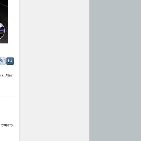
иях. Мы
 супругу,