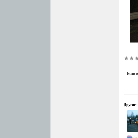
Если в
Другие н