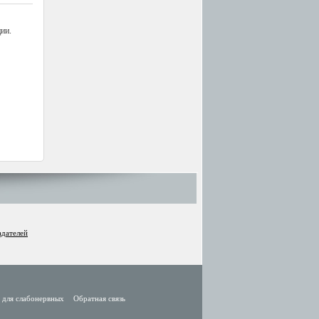
ии.
адателей
 для слабонервных
Обратная связь