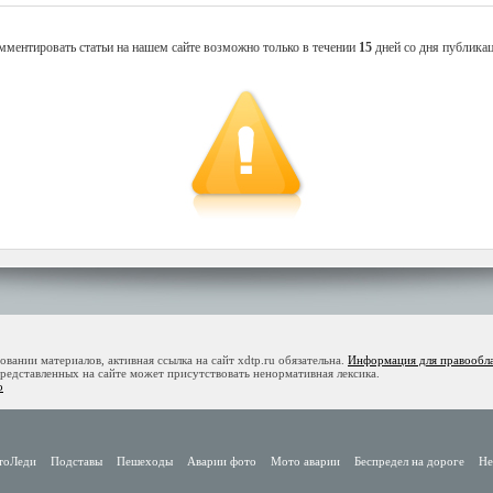
мментировать статьи на нашем сайте возможно только в течении
15
дней со дня публикац
ании материалов, активная ссылка на сайт xdtp.ru обязательна.
Информация для правообл
дставленных на сайте может присутствовать ненормативная лексика.
o
тоЛеди
Подставы
Пешеходы
Аварии фото
Мото аварии
Беспредел на дороге
Не