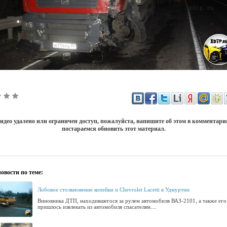
идео удалено или ограничен доступ, пожалуйста, напишите об этом в комментар
постараемся обновить этот материал.
овости по теме:
Лобовое столкновение копейки и Chevrolet Lacetti в Удмуртии
Виновника ДТП, находившегося за рулем автомобиля ВАЗ-2101, а также его
пришлось извлекать из автомобиля спасателям....