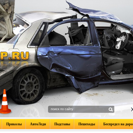
Приколы
АвтоЛеди
Подставы
Пешеходы
Беспредел на доро