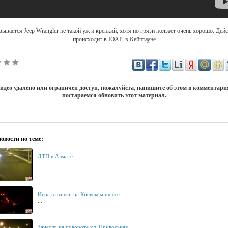
ывается Jeep Wrangler не такой уж и крепкий, хотя по грязи ползает очень хорошо. Дей
происходит в ЮАР, в Кейптауне
идео удалено или ограничен доступ, пожалуйста, напишите об этом в комментар
постараемся обновить этот материал.
овости по теме:
ДТП в Алмате
...
Игра в шашки на Киевском шоссе
...
Занесло на повороте ул. Привольная