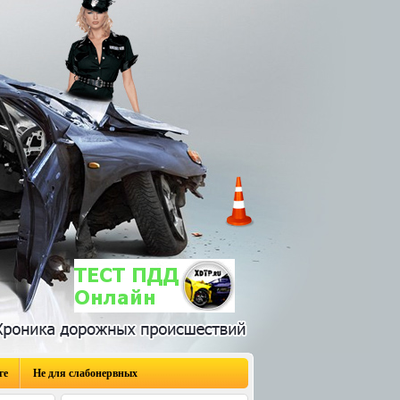
ге
Не для слабонервных