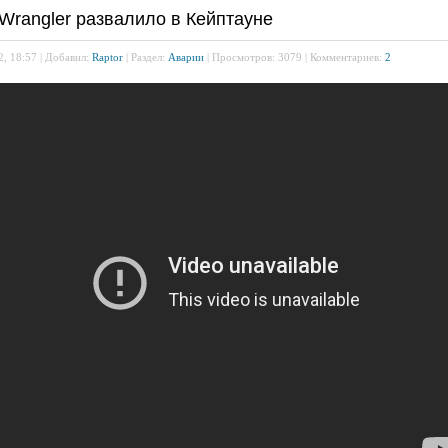
Wrangler развалило в Кейптауне
, 18:57 | Добавил:
Raptor
| Раздел:
Аварии
| Просмотров: 3079 | Комментариев:
2