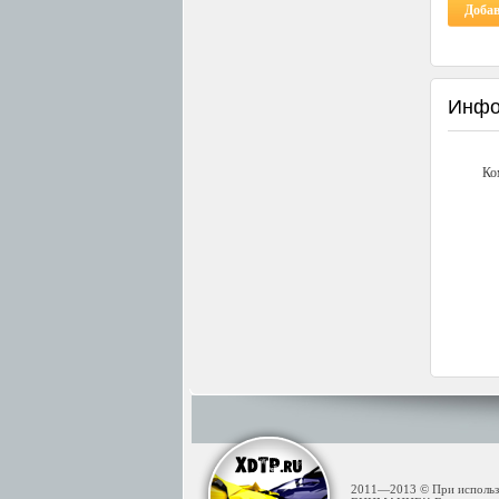
Доба
Инфо
Ко
2011—2013 © При использов