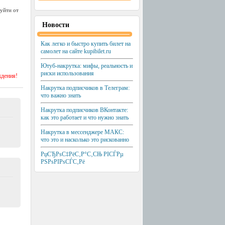
 уйти от
Новости
Как легко и быстро купить билет на
самолет на сайте kupibilet.ru
Ютуб-накрутка: мифы, реальность и
риски использования
ждения!
Накрутка подписчиков в Телеграм:
что важно знать
Накрутка подписчиков ВКонтакте:
как это работает и что нужно знать
Накрутка в мессенджере МАКС:
что это и насколько это рискованно
РџСЂРѕС‡РёС‚Р°С‚СЊ РІСЃРµ
РЅРѕРІРѕСЃС‚Рё