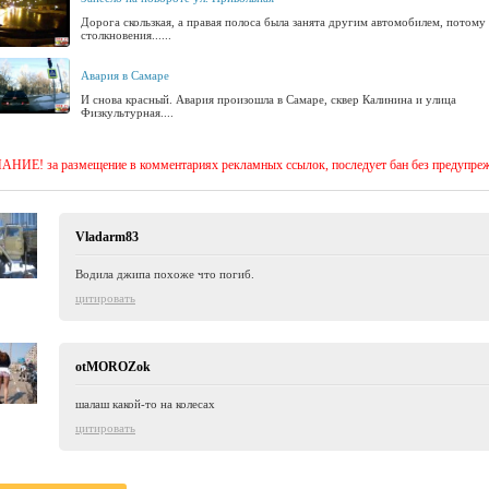
Дорога скользкая, а правая полоса была занята другим автомобилем, потому
столкновения......
Авария в Самаре
И снова красный. Авария произошла в Самаре, сквер Калинина и улица
Физкультурная....
ИЕ! за размещение в комментариях рекламных ссылок, последует бан без предупре
Vladarm83
Водила джипа похоже что погиб.
цитировать
otMOROZok
шалаш какой-то на колесах
цитировать