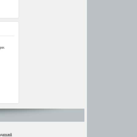
ии.
адателей