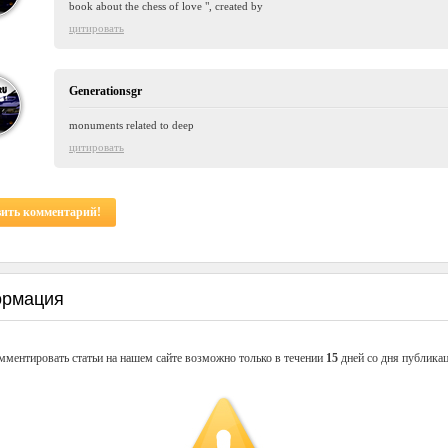
book about the chess of love ", created by
цитировать
Generationsgr
monuments related to deep
цитировать
вить комментарий!
рмация
мментировать статьи на нашем сайте возможно только в течении
15
дней со дня публикац