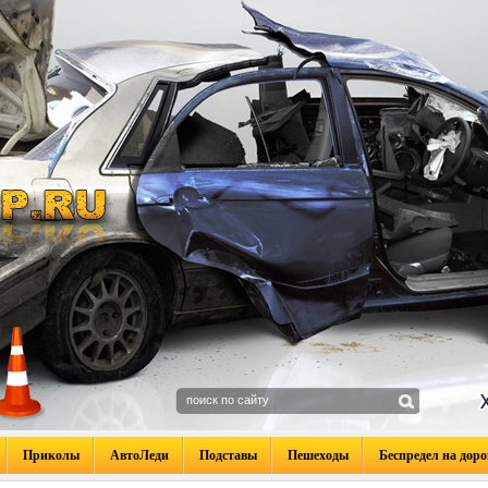
Приколы
АвтоЛеди
Подставы
Пешеходы
Беспредел на доро