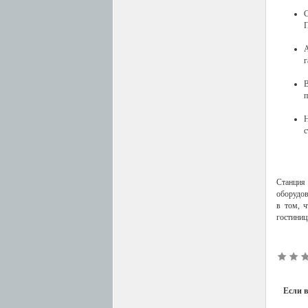
С
П
А
г
п
Н
с
Станция 
оборудов
в том, ч
гостиниц
Если в