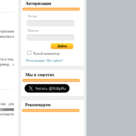
Авторизация
Логин:
Пароль:
страхован
покупка и
Чужой компьютер
ть в том,
Регистрация
/
Все забыл?
ример, с
Мы в соцсетях
 как для
Рекомендуем
е
станции
стоинств