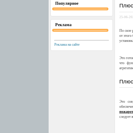
Популярное
Плюс
25-06-20
Реклама
По силе 
от этого
установк
Реклама на сайте
Это гото
что фун
агрегатам
Плюс
Это сов
обеспеч
пожаро
следует 