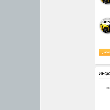
Доба
Инфо
Ко