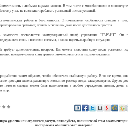
овместимость с любыми видами насосов. В том числе с моноблочными и многоступе
оэтому у вас не возникнет проблем с установкой и эксплуатацией.
втоматическая работа и безотказность. Отличительная особенность станции в том
арантированно сработает, причем мгновенно, даже после длительного простоя.
В комплекте поставляется коммутационный шкаф управления "ГАРАНТ". Он п
оддерживать связь с насосами системы, а также видеть аварийную ситуацию.
е требует дополнительных настроек. Вы можете включить сразу после установки п
танцию пожаротушения к внутренним инженерным сетям и коммуникациям.
разработана таким образом, чтобы обеспечить стабильную работу. В то же время, со
ание проводит целенаправленную экономию расхода воды, электроэнергии. Другое до
то готовая станция может быть использована в любом учреждении: школы, дома, с
ы и пр.
идео удалено или ограничен доступ, пожалуйста, напишите об этом в комментар
постараемся обновить этот материал.