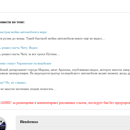
овости по теме:
быстрая мойка автомобиля в мире
м ролик до конца. Такой быстрой мойки автомобиля никто еще не видел....
ь решил сжечь Читу. Видео
 решил сжечь Читу за все грехи Путина....
кими станут Украинские полицейские
йский департамент города Марана, штат Аризона, опубликовал видео, которое многие амер
звали шокирующим. На видеорегистратор полицейского автомобиля заснят момент, когда др
р? Не, не слышал...
 не многие неспешно пошли помогать....
ИЕ! за размещение в комментариях рекламных ссылок, последует бан без предупре
Blendermxo