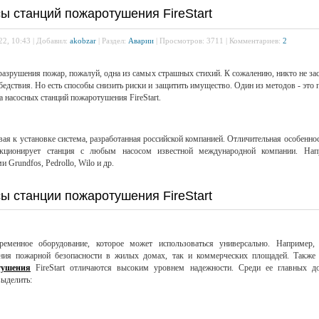
ы станций пожаротушения FireStart
22, 10:43 | Добавил:
akobzar
| Раздел:
Аварии
| Просмотров: 3711 | Комментариев:
2
разрушения пожар, пожалуй, одна из самых страшных стихий. К сожалению, никто не за
 бедствия. Но есть способы снизить риски и защитить имущество. Один из методов - это 
а насосных станций пожаротушения FireStart.
вая к установке система, разработанная российской компанией. Отличительная особеннос
кционирует станция с любым насосом известной международной компании. Нап
и Grundfos, Pedrollo, Wilo и др.
ы станции пожаротушения FireStart
ременное оборудование, которое может использоваться универсально. Например,
ения пожарной безопасности в жилых домах, так и коммерческих площадей. Такж
тушения
FireStart отличаются высоким уровнем надежности. Среди ее главных до
выделить: