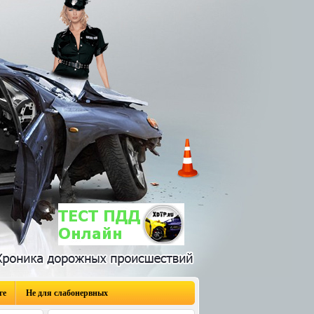
ге
Не для слабонервных