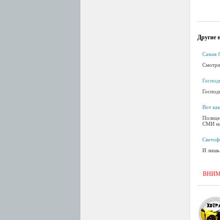
Другие н
Самая 
Смотри
Господ
Господь
Вот ка
Полице
СМИ на
Светофо
И лишь
ВНИМАН