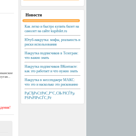
Новости
Как легко и быстро купить билет на
самолет на сайте kupibilet.ru
Ютуб-накрутка: мифы, реальность и
риски использования
Накрутка подписчиков в Телеграм:
что важно знать
Накрутка подписчиков ВКонтакте:
как это работает и что нужно знать
иканские
угая...
Накрутка в мессенджере МАКС:
что это и насколько это рискованно
РџСЂРѕС‡РёС‚Р°С‚СЊ РІСЃРµ
РЅРѕРІРѕСЃС‚Рё
ждения!