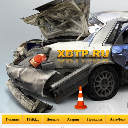
Главная
ГИБДД
Повезло
Аварии
Приколы
АвтоЛеди