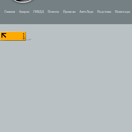
Главная
Аварии
ГИБДД
Повезло
Приколы
АвтоЛеди
Подставы
Пешеходы
-->