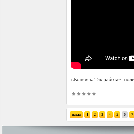
г.Копейск. Так работает пол
назад
1
2
3
4
5
6
7