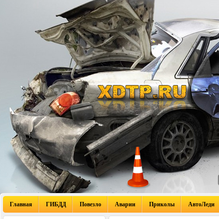
Главная
ГИБДД
Повезло
Аварии
Приколы
АвтоЛеди