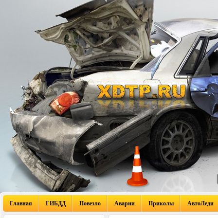
Главная
ГИБДД
Повезло
Аварии
Приколы
АвтоЛеди