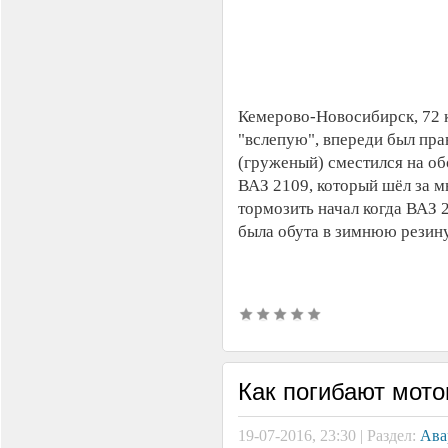
Кемерово-Новосибирск, 72 к
"вслепую", впереди был пра
(груженый) сместился на об
ВАЗ 2109, который шёл за мн
тормозить начал когда ВАЗ 
была обута в зимнюю резину
Как погибают мот
19-07-2016, 23:30 | Раздел:
Ава