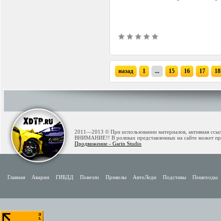
назад
1
...
15
16
17
18
2011—2013 © При использовании материалов, активная ссылк
ВНИМАНИЕ!! В роликах представленных на сайте может при
Продвижение - Garin Studio
Главная
Аварии
ГИБДД
Повезло
Приколы
АвтоЛеди
Подставы
Пешеходы