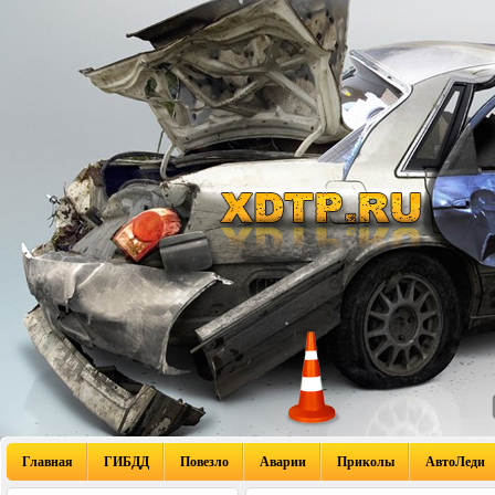
Главная
ГИБДД
Повезло
Аварии
Приколы
АвтоЛеди