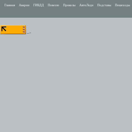
Главная
Аварии
ГИБДД
Повезло
Приколы
АвтоЛеди
Подставы
Пешеходы
-->